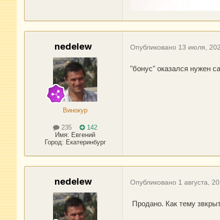
nedelew
Опубликовано
13 июля, 20
"бонус" оказался нужен са
Винокур
235
142
Имя:
Евгений
Город
:
Екатеринбург
nedelew
Опубликовано
1 августа, 2
Продано. Как тему звкрыт