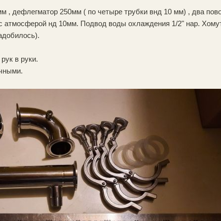
 , дефлегматор 250мм ( по четыре трубки внд 10 мм) , два пово
с атмосферой нд 10мм. Подвод воды охлаждения 1/2" нар. Хому
адобилось).
рук в руки.
ичными.