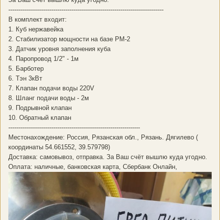
-------------------------------------------------------------------------------
В комплект входит:
1. Куб нержавейка
2. Стабилизатор мощности на базе РМ-2
3. Датчик уровня заполнения куба
4. Паропровод 1/2" - 1м
5. Барботер
6. Тэн 3кВт
7. Клапан подачи воды 220V
8. Шланг подачи воды - 2м
9. Подрывной клапан
10. Обратный клапан
-------------------------------------------------------------------
Местонахождение: Россия, Рязанская обл., Рязань. Дягилево (
координаты 54.661552, 39.579798)
Доставка: самовывоз, отправка. За Ваш счёт вышлю куда угодно.
Оплата: наличные, банковская карта, Сбербанк Онлайн,