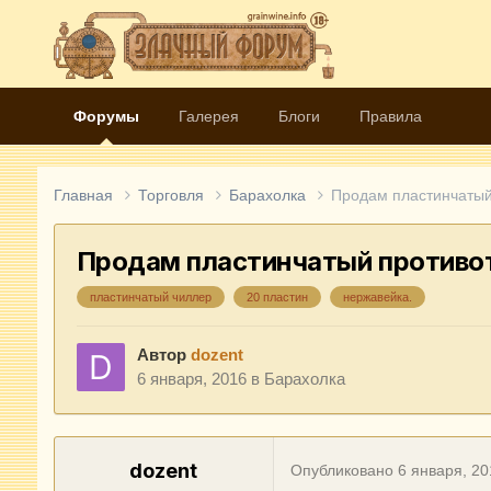
Форумы
Галерея
Блоги
Правила
Главная
Торговля
Барахолка
Продам пластинчатый
Продам пластинчатый противот
пластинчатый чиллер
20 пластин
нержавейка.
Автор
dozent
6 января, 2016
в
Барахолка
dozent
Опубликовано
6 января, 20