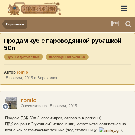
Барахолка
Продам куб с пароводянной рубашкой
50л
куб 50л дистилляция
пароводянная рубашка
Автор
romio
15 ноября, 2015
в
Барахолка
romio
Опубликовано
15 ноября, 2015
Продам
ПВК
-50л (Новосибирск, отправка в регионы).
ПВК
собран в "кухонном" исполнении, может устанавливаться на
кухне как встраиваемая техника (под столешницу
),