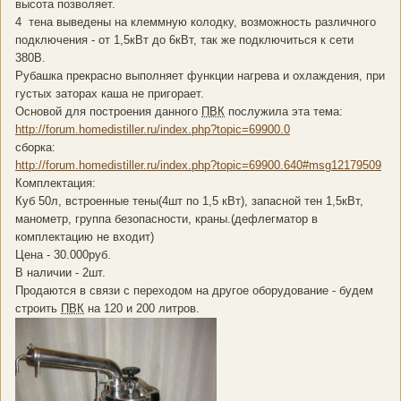
высота позволяет.
4 тена выведены на клеммную колодку, возможность различного
подключения - от 1,5кВт до 6кВт, так же подключиться к сети
380В.
Рубашка прекрасно выполняет функции нагрева и охлаждения, при
густых заторах каша не пригорает.
Основой для построения данного
ПВК
послужила эта тема:
http://forum.homedistiller.ru/index.php?topic=69900.0
сборка:
http://forum.homedistiller.ru/index.php?topic=69900.640#msg12179509
Комплектация:
Куб 50л, встроенные тены(4шт по 1,5 кВт), запасной тен 1,5кВт,
манометр, группа безопасности, краны.(дефлегматор в
комплектацию не входит)
Цена - 30.000руб.
В наличии - 2шт.
Продаются в связи с переходом на другое оборудование - будем
строить
ПВК
на 120 и 200 литров.