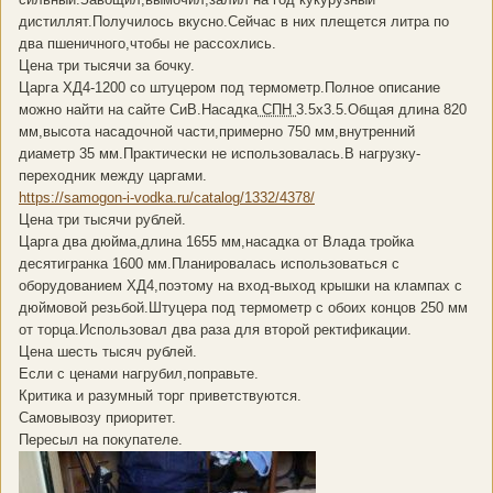
дистиллят.Получилось вкусно.Сейчас в них плещется литра по
два пшеничного,чтобы не рассохлись.
Цена три тысячи за бочку.
Царга ХД4-1200 со штуцером под термометр.Полное описание
можно найти на сайте СиВ.Насадка
СПН
3.5х3.5.Общая длина 820
мм,высота насадочной части,примерно 750 мм,внутренний
диаметр 35 мм.Практически не использовалась.В нагрузку-
переходник между царгами.
https://samogon-i-vodka.ru/catalog/1332/4378/
Цена три тысячи рублей.
Царга два дюйма,длина 1655 мм,насадка от Влада тройка
десятигранка 1600 мм.Планировалась использоваться с
оборудованием ХД4,поэтому на вход-выход крышки на клампах с
дюймовой резьбой.Штуцера под термометр с обоих концов 250 мм
от торца.Использовал два раза для второй ректификации.
Цена шесть тысяч рублей.
Если с ценами нагрубил,поправьте.
Критика и разумный торг приветствуются.
Самовывозу приоритет.
Пересыл на покупателе.