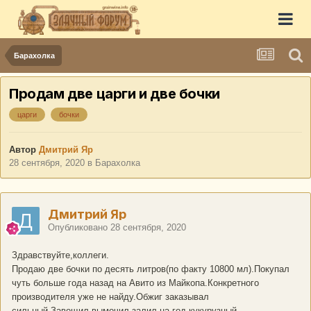
Барахолка
Продам две царги и две бочки
царги
бочки
Автор
Дмитрий Яр
28 сентября, 2020
в
Барахолка
Дмитрий Яр
Опубликовано
28 сентября, 2020
Здравствуйте,коллеги.
Продаю две бочки по десять литров(по факту 10800 мл).Покупал
чуть больше года назад на Авито из Майкопа.Конкретного
производителя уже не найду.Обжиг заказывал
сильный.Завощил,вымочил,залил на год кукурузный