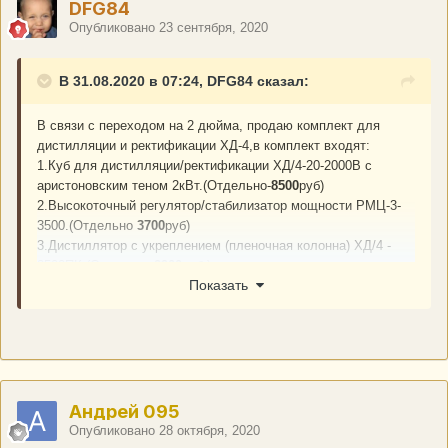
DFG84
Опубликовано
23 сентября, 2020
В 31.08.2020 в 07:24, DFG84 сказал:
В связи с переходом на 2 дюйма, продаю комплект для
дистилляции и ректификации ХД-4,в комплект входят:
1.Куб для дистилляции/ректификации ХД/4-20-2000В с
аристоновским теном 2кВт.(Отдельно-
8500
руб)
2.Высокоточный регулятор/стабилизатор мощности РМЦ-3-
3500.(Отдельно
3700
руб)
3.Дистиллятор с укреплением (пленочная колонна) ХД/4 -
2500ПК.(Отдельно
2900
руб.)
Показать
4.Царги ХД4-1200-1 (Отдельно
3600
руб)и ХД4-1200-
2(Отдельно
3500
руб),Дефлегматор ХД/4-1750Р(Отдельно
2300
руб), малый холодильник не ХД-4(Отдельно
500
руб).
5.Бонус- 3 цифровых термометра, 5 прокладок, 2 зажима
гофмана, набор Ареометров при покупке всего комплекта.
Продается комплектом, если будет забронировано 80%
оборудования разобью комплект, цены для бронирования
Андрей 095
указаны по позициям, звоните,пишите
Опубликовано
28 октября, 2020
договоримся,Оборудование проверенное нареканий нет,