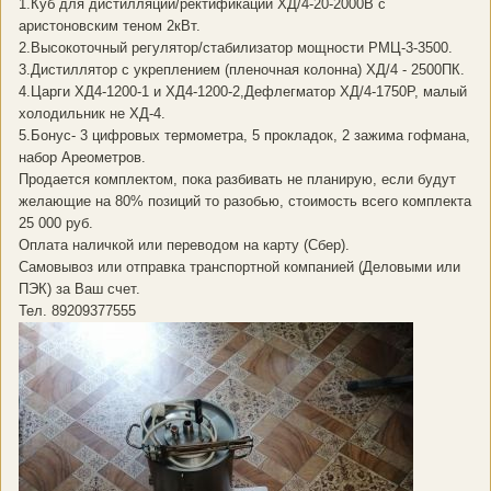
1.Куб для дистилляции/ректификации ХД/4-20-2000В с
аристоновским теном 2кВт.
2.Высокоточный регулятор/стабилизатор мощности РМЦ-3-3500.
3.Дистиллятор с укреплением (пленочная колонна) ХД/4 - 2500ПК.
4.Царги ХД4-1200-1 и ХД4-1200-2,Дефлегматор ХД/4-1750Р, малый
холодильник не ХД-4.
5.Бонус- 3 цифровых термометра, 5 прокладок, 2 зажима гофмана,
набор Ареометров.
Продается комплектом, пока разбивать не планирую, если будут
желающие на 80% позиций то разобью, стоимость всего комплекта
25 000 руб.
Оплата наличкой или переводом на карту (Сбер).
Самовывоз или отправка транспортной компанией (Деловыми или
ПЭК) за Ваш счет.
Тел. 89209377555