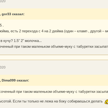
2020
, gor33 сказал:
5 .
йма, есть 2 перехода с 4 на 2 дюйма (один – кламп , другой – м
в кучу? 1.5" 2" молочка...
соченный при таком маленьком объеме-муку с табуретки засыпа
2020
3, Dima099 сказал:
ысоченный при таком маленьком объеме-муку с табуретки засып
ысотой. Если ты только не лежа на боку собираешься делать