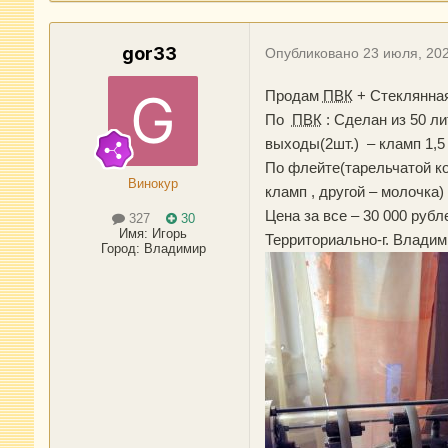
gor33
Опубликовано
23 июля, 20
Продам
ПВК
+ Стеклянная
По
ПВК
: Сделан из 50 ли
выходы(2шт.) – кламп 1,5 
По флейте(тарельчатой кол
Винокур
кламп , другой – молочка)
Цена за все – 30 000 рубл
327
30
Имя:
Игорь
Территориально-г. Владими
Город
:
Владимир