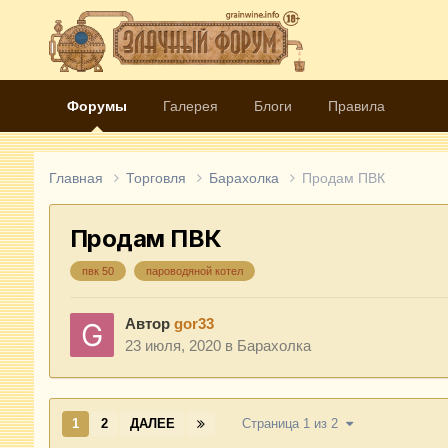
Форумы
Галерея
Блоги
Правила
Главная
Торговля
Барахолка
Продам ПВК
Продам ПВК
пвк 50
пароводяной котел
Автор
gor33
23 июля, 2020
в
Барахолка
1
2
ДАЛЕЕ
Страница 1 из 2