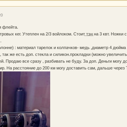
20
 флейта.
тровых кег. Утеплен на 2/3 войлоком. Стоит
тэн
на 3 квт. Ножки 
.
онне) : материал тарелок и колпачков- медь ,диаметр 4 дюйма , 
 , так же есть доп. стекла и силикон.прокладки (можно увеличит
ей. Продаю все сразу , разбивать не буду. За доп. Деньги могу 
р. На расстояние до 200 км могу доставить сам, дальше через Т