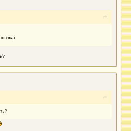
олочка)
ть?
ать?