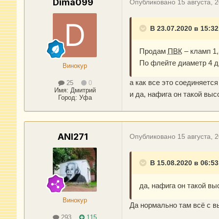
Dima099
Опубликовано
15 августа, 
В 23.07.2020 в 15:32
Продам
ПВК
– кламп 1,
По флейте диаметр 4 дю
Винокур
а как все это соединяется 
25
0
Имя:
Дмитрий
и да, нафига он такой вы
Город
:
Уфа
ANI271
Опубликовано
15 августа, 
В 15.08.2020 в 06:5
да, нафига он такой в
Винокур
Да нормально там всё с в
293
115