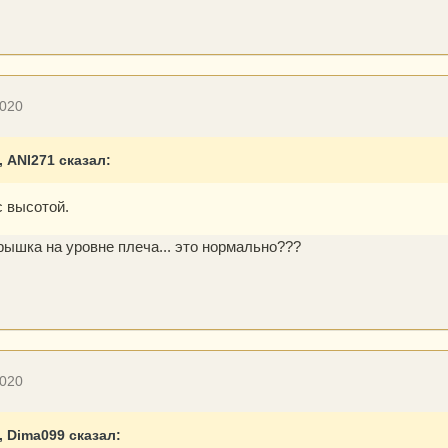
2020
, ANI271 сказал:
с высотой.
рышка на уровне плеча... это нормально???
2020
8, Dima099 сказал: