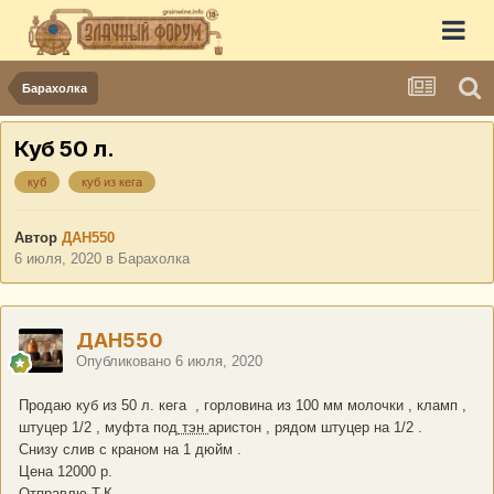
Барахолка
Куб 50 л.
куб
куб из кега
Автор
ДАН550
6 июля, 2020
в
Барахолка
ДАН550
Опубликовано
6 июля, 2020
Продаю куб из 50 л. кега , горловина из 100 мм молочки , кламп ,
штуцер 1/2 , муфта под
тэн
аристон , рядом штуцер на 1/2 .
Снизу слив с краном на 1 дюйм .
Цена 12000 р.
Отправлю Т.К.