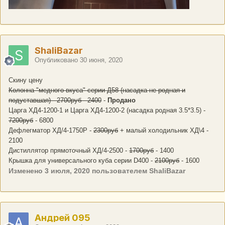
ShaliBazar
Опубликовано
30 июня, 2020
Скину цену
Колонна "медного вкуса" серии Д58 (насадка не родная и
подуставшая) - 2700руб - 2400
-
Продано
Царга ХД4-1200-1 и Царга ХД4-1200-2 (насадка родная 3.5*3.5) -
7200руб
- 6800
Дефлегматор ХД/4-1750Р -
2300руб
+ малый холодильник ХД\4 -
2100
Дистиллятор прямоточный ХД/4-2500 -
1700руб
- 1400
Крышка для универсального куба серии D400 -
2100руб
- 1600
Изменено
3 июля, 2020
пользователем ShaliBazar
Андрей 095