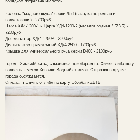
порядком потрепана кислотой.
Колонна "медного вкуса" серии Д58 (насадка не родная и
подуставшая) - 2700руб
Царга ХД4-1200-1 и Царга ХД4-1200-2 (насадка родная 3.5*3.5) -
7200руб
Дефлегматор ХД/4-1750Р - 2300руб
Дистиллятор прямоточный ХД/4-2500 - 1700руб
Крышка для универсального куба серии D400 - 2100руб
Город - Химки\Москва, самовывоз левобережные Химки, либо могу
подвезти к метро Ховрино-Водный стадион. Отправка в другие
города обсуждается.
Оплата - наличные, либо на карту Сбербанка\ВТБ