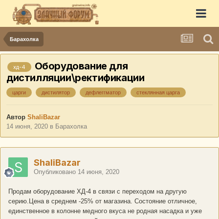
Барахолка
Оборудование для
хд-4
дистилляции\ректификации
царги
дистилятор
дефлеггматор
стеклянная царга
Автор
ShaliBazar
14 июня, 2020
в
Барахолка
ShaliBazar
Опубликовано
14 июня, 2020
Продам оборудование ХД-4 в связи с переходом на другую
серию.Цена в среднем -25% от магазина. Состояние отличное,
единственное в колонне медного вкуса не родная насадка и уже