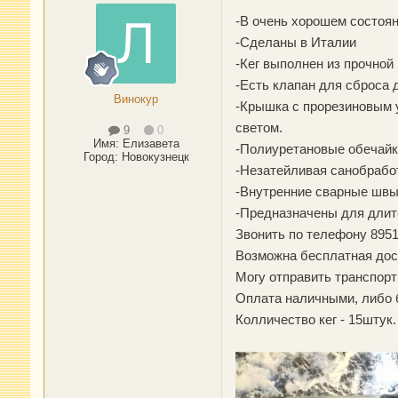
-В очень хорошем состоя
-Сделаны в Италии
-Кег выполнен из прочной
-Есть клапан для сброса
Винокур
-Крышка с прорезиновым у
светом.
9
0
Имя:
Елизавета
-Полиуретановые обечайки
Город
:
Новокузнецк
-Незатейливая санобработ
-Внутренние сварные швы
-Предназначены для длит
Звонить по телефону 89511
Возможна бесплатная дост
Могу отправить транспорт
Оплата наличными, либо
Колличество кег - 15штук.