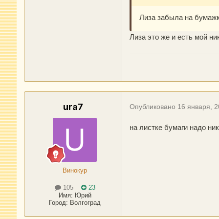
Лиза забыла на бумажк
Лиза это же и есть мой ни
ura7
Опубликовано
16 января, 
на листке бумаги надо ни
Винокур
105
23
Имя:
Юрий
Город
:
Волгоград