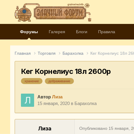
Форумы
Галерея
Блоги
Правила
Главная
Торговля
Барахолка
Кег Корнелиус 18л 26
Кег Корнелиус 18л 2600р
хранение
дображивание
Автор
Лиза
15 января, 2020
в
Барахолка
Лиза
Опубликовано
15 января, 