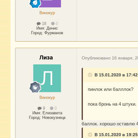
Винокур
18
0
Имя:
Денис
Город
:
Фурманов
Лиза
Опубликовано
16 января, 
В 15.01.2020 в 17:4
пинлок или балллок?
Винокур
пока бронь на 4 штуки.
9
0
Имя:
Елизавета
Город
:
Новокузнецк
баллок. хорошо оставлю 
В 15.01.2020 в 19:2