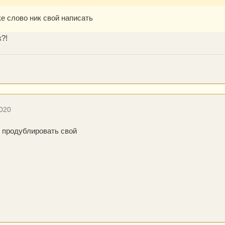
е слово ник свой написать
к?!
2020
к продублировать свой