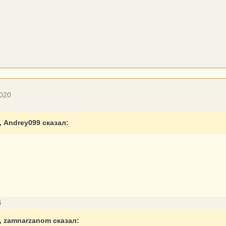
2020
2, Andrey099 сказал:
4
5, zamnarzanom сказал: