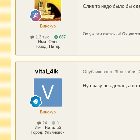
Слив то надо было бы сде
Винокур
Ох уж эти сказочки!
Ох уж эт
1.3 тыс
687
Имя:
Олег
Город
:
Питер
vital_4ik
Опубликовано
29 декабря,
Ну сразу не сделал, а пот
Винокур
24
0
Имя:
Виталий
Город
:
Ульяновск