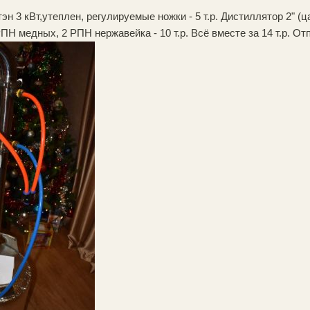
тэн 3 кВт,утеплен, регулируемые ножки - 5 т.р. Дистиллятор 2" (
ПН медных, 2 РПН нержавейка - 10 т.р. Всё вместе за 14 т.р. От