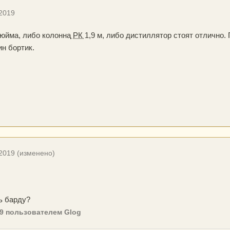
 2019
дюйма, либо колонна
РК
1,9 м, либо дистиллятор стоят отлично.
ин бортик.
 2019
(изменено)
ь барду?
9
пользователем Glog