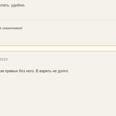
лать. удобно.
и сказочники
!
 2019
ом привык без него. В варить не долго.