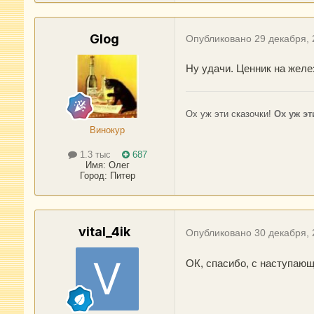
Glog
Опубликовано
29 декабря,
Ну удачи. Ценник на жел
Ох уж эти сказочки!
Ох уж эт
Винокур
1.3 тыс
687
Имя:
Олег
Город
:
Питер
vital_4ik
Опубликовано
30 декабря,
ОК, спасибо, с наступающ