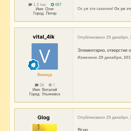
1.3 тыс
687
Ох уж эти сказочки!
Ох уж эт
Имя:
Олег
Город
:
Питер
vital_4ik
Опубликовано
29 декабря,
Элементарно, отверстие о
Изменено
29 декабря, 201
Винокур
24
0
Имя:
Виталий
Город
:
Ульяновск
Glog
Опубликовано
29 декабря,
Ясно.