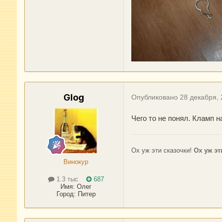
Glog
Опубликовано
28 декабря,
Чего то не понял. Кламп 
Ох уж эти сказочки!
Ох уж эт
Винокур
1.3 тыс
687
Имя:
Олег
Город
:
Питер