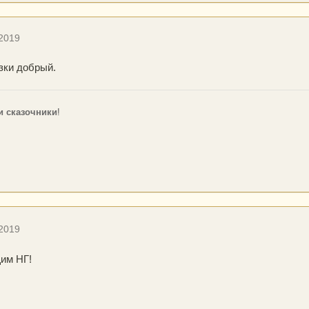
 2019
езки добрый.
и сказочники
!
 2019
им НГ!