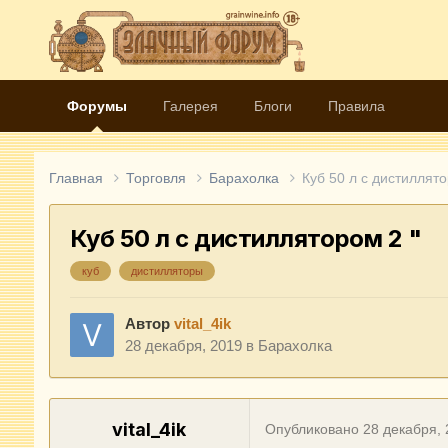
Форумы
Галерея
Блоги
Правила
Главная
Торговля
Барахолка
Куб 50 л с дистиллято
Куб 50 л с дистиллятором 2 "
куб
дистилляторы
Автор
vital_4ik
28 декабря, 2019
в
Барахолка
vital_4ik
Опубликовано
28 декабря,