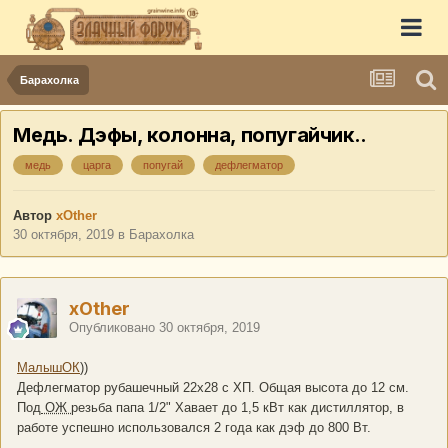
Барахолка
Медь. Дэфы, колонна, попугайчик..
медь
царга
попугай
дефлегматор
Автор
xOther
30 октября, 2019
в
Барахолка
xOther
Опубликовано
30 октября, 2019
МалышОК
))
Дефлегматор рубашечный 22х28 с ХП. Общая высота до 12 см.
Под
ОЖ
резьба папа 1/2" Хавает до 1,5 кВт как дистиллятор, в
работе успешно использовался 2 года как дэф до 800 Вт.