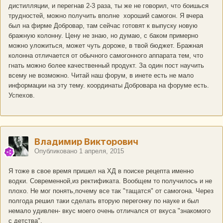
дистилляции, и перегнав 2-3 раза, ты же не говорил, что боишься
трудностей, можно получить вполне хороший самогон. Я вчера
был на фирме Добровар, там сейчас готовят к выпуску новую
бражную колонну. Цену не знаю, но думаю, с баком примерно
можно уложиться, может чуть дороже, в твой бюджет. Бражная
колонна отличается от обычного самогонного аппарата тем, что
гнать можно более качественный продукт. За один пост научить
всему не возможно. Читай наш форум, в инете есть не мало
информации на эту тему. координаты Добровара на форуме есть.
Успехов.
Владимир Викторович
Опубликовано
1 апреля, 2015
Я тоже в свое время пришел на ХД в поиске рецепта именно
водки. Современной,из ректификата. Вообщем то получилось и не
плохо. Не мог понять,почему все так "тащатся" от самогона. Через
полгода решил таки сделать вторую перегонку по науке и был
немало удивлен- вкус моего очень отличался от вкуса "знакомого
с детства".