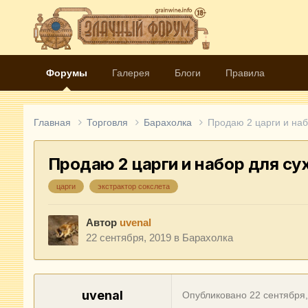
Форумы
Галерея
Блоги
Правила
Главная
Торговля
Барахолка
Продаю 2 царги и наб
Продаю 2 царги и набор для с
царги
экстрактор сокслета
Автор
uvenal
22 сентября, 2019
в
Барахолка
uvenal
Опубликовано
22 сентября