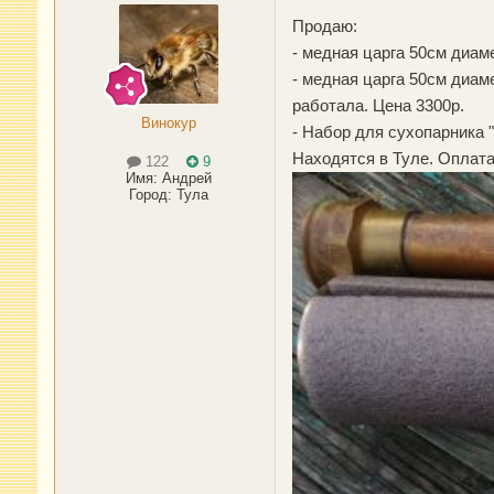
Продаю:
- медная царга 50см диа
- медная царга 50см диам
работала. Цена 3300р.
Винокур
- Набор для сухопарника "
Находятся в Туле. Оплата
122
9
Имя:
Андрей
Город
:
Тула