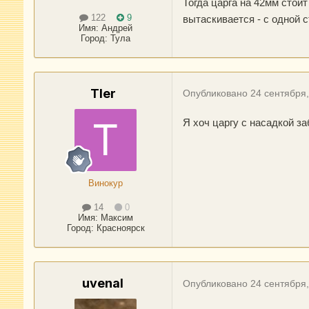
Тогда царга на 42мм стоит
122
9
вытаскивается - с одной с
Имя:
Андрей
Город
:
Тула
Tler
Опубликовано
24 сентября
Я хоч царгу с насадкой за
Винокур
14
0
Имя:
Максим
Город
:
Красноярск
uvenal
Опубликовано
24 сентября