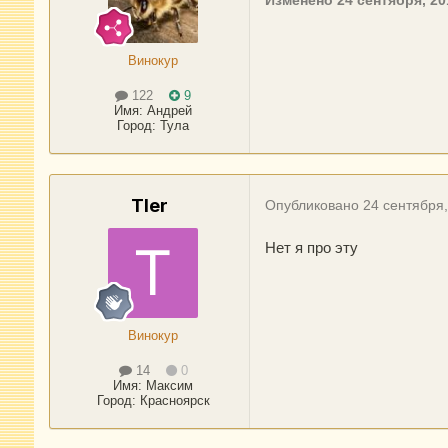
Изменено
24 сентября, 20
Винокур
122
9
Имя:
Андрей
Город
:
Тула
Tler
Опубликовано
24 сентября
Нет я про эту
Винокур
14
0
Имя:
Максим
Город
:
Красноярск