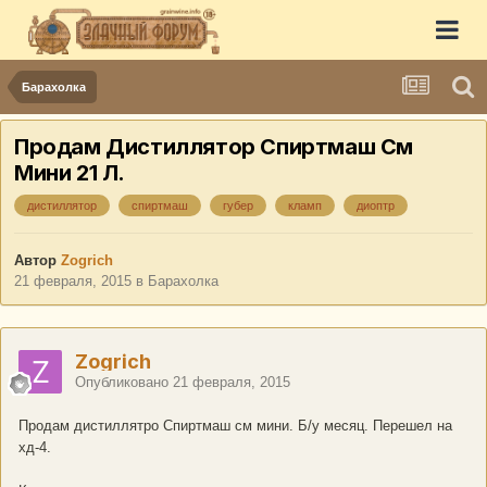
Барахолка
Продам Дистиллятор Спиртмаш См
Мини 21 Л.
дистиллятор
спиртмаш
губер
кламп
диоптр
Автор
Zogrich
21 февраля, 2015
в
Барахолка
Zogrich
Опубликовано
21 февраля, 2015
Продам дистиллятро Спиртмаш см мини. Б/у месяц. Перешел на
хд-4.