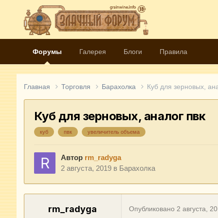
Форумы
Галерея
Блоги
Правила
Главная
Торговля
Барахолка
Куб для зерновых, ана
Куб для зерновых, аналог пвк
куб
пвк
увеличитель объема
Автор
rm_radyga
2 августа, 2019
в
Барахолка
rm_radyga
Опубликовано
2 августа, 2