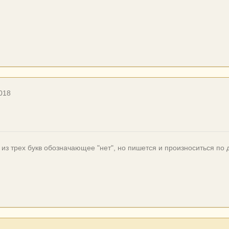
018
 из трех букв обозначающее "нет", но пишется и произноситься по 