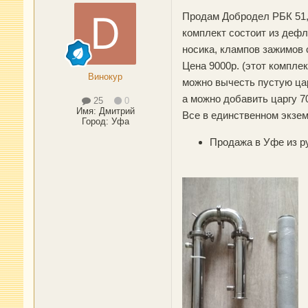
Продам Добродел РБК 51, 
комплект состоит из дефл
носика, клампов зажимов 
Цена 9000р. (этот комплек
Винокур
можно вычесть пустую цар
а можно добавить царгу 7
25
0
Имя:
Дмитрий
Все в единственном экзем
Город
:
Уфа
Продажа в Уфе из ру