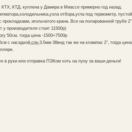
КТХ, КТД. куплена у Дамира в Миассе примерно год назад.
егматора,холодильника,узла отбора,угла под термометр, пустой
с прокладками, игольчатого крана. Все на полированной трубе 2
т у производителя стоит 11500р)
гу 50см, тогда цена -1500=7500р
0см с насадкой
спн
3.5мм 38внд так же на клампах 2", тогда це
пляре.
к в руки или отправка ПЭКом хоть на луну за ваши деньги!