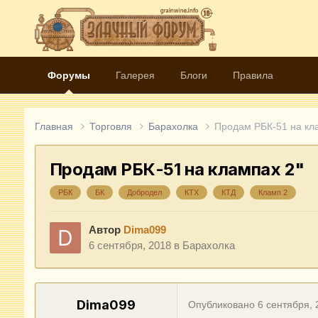
Форумы
Галерея
Блоги
Правила
Главная
Торговля
Барахолка
Продам РБК-51 на кл
Продам РБК-51 на клампах 2"
РБК
БК
Добродел
КТХ
КТД
Кламп 2
Автор
Dima099
6 сентября, 2018
в
Барахолка
Dima099
Опубликовано
6 сентября, 