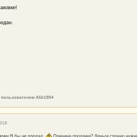
аковке!
одан.
пользователем Alik1954
2018
мому.Я бы не продал
Причина продажи? Деньги срочно нужн