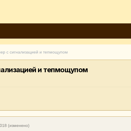
ер с сигнализацией и тепмощупом
нализацией и тепмощупом
2018
(изменено)