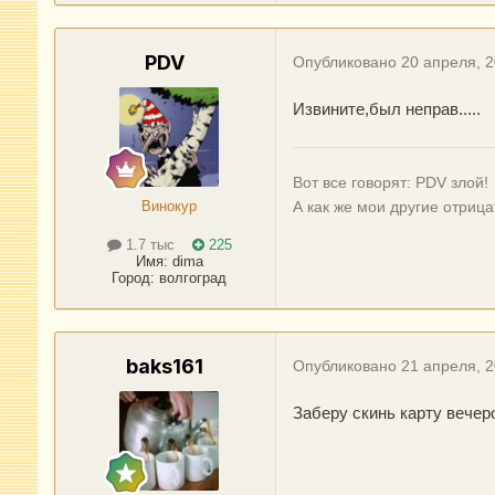
PDV
Опубликовано
20 апреля, 
Извините,был неправ.....
Вот все говорят: PDV злой!
Винокур
А как же мои другие отрицат
1.7 тыс
225
Имя:
dima
Город
:
волгоград
baks161
Опубликовано
21 апреля, 
Заберу скинь карту вечер