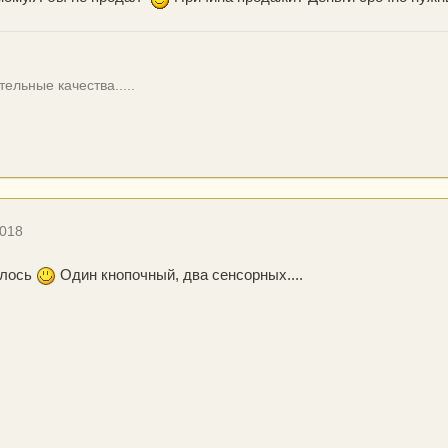
ельные качества.....
2018
алось
Один кнопочный, два сенсорных....