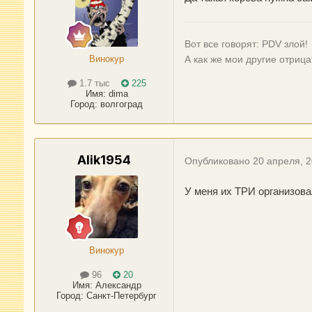
Вот все говорят: PDV злой!
Винокур
А как же мои другие отрицат
1.7 тыс
225
Имя:
dima
Город
:
волгоград
Alik1954
Опубликовано
20 апреля, 
У меня их ТРИ организов
Винокур
96
20
Имя:
Александр
Город
:
Санкт-Петербург