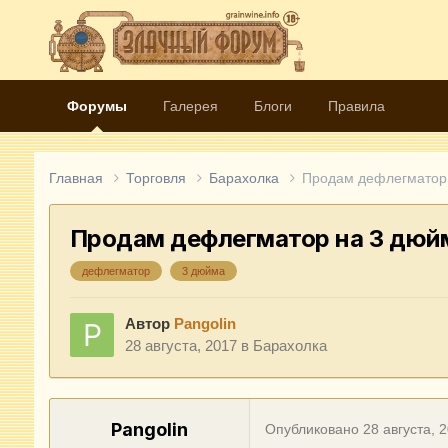
Форумы
Галерея
Блоги
Правила
Главная
Торговля
Барахолка
Продам дефлегматор 
Продам дефлегматор на 3 дюй
дефлегматор
3 дюйма
Автор
Рangolin
28 августа, 2017
в
Барахолка
Рangolin
Опубликовано
28 августа, 