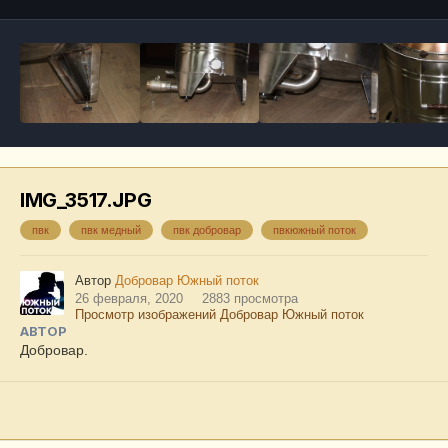
IMG_3517.JPG
пвк
пвк медный
пвк добровар
пвкюжный поток
Автор
Добровар Южный поток
26 февраля, 2020
2883 просмотра
Просмотр изображений Добровар Южный поток
АВТОР
Добровар.