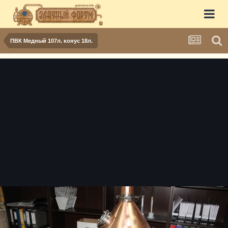
ПВК Медный 107л. конус 18л.