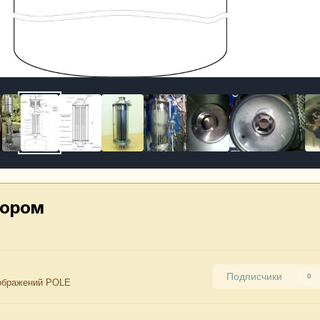
тором
Подписчики
0
ображений POLE