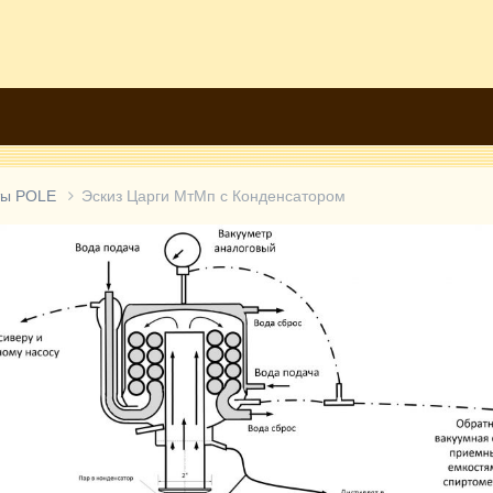
ты РОLE
Эскиз Царги МтМп с Конденсатором