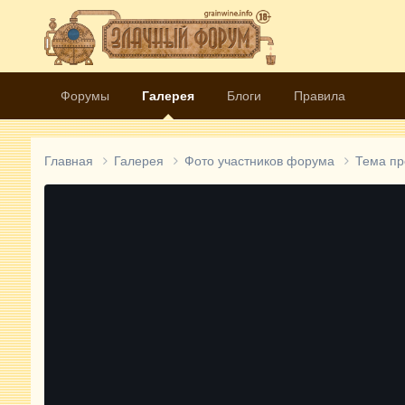
Форумы
Галерея
Блоги
Правила
Главная
Галерея
Фото участников форума
Тема п