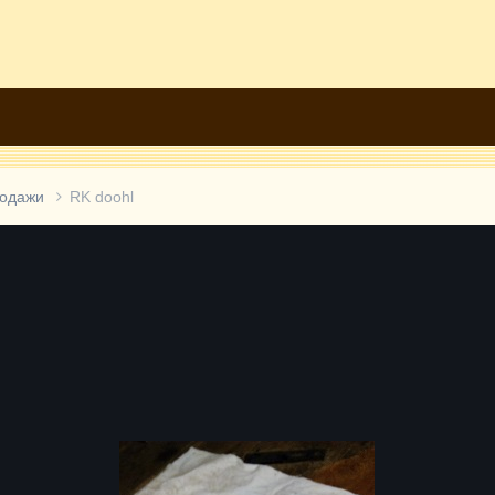
родажи
RK doohl