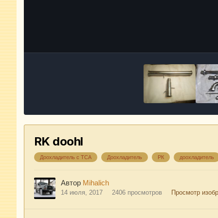
RK doohl
Доохладитель с ТСА
Доохладитель
РК
доохладитель
Автор
Mihalich
14 июля, 2017
2406 просмотров
Просмотр изобр