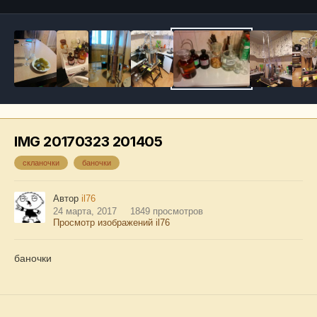
IMG 20170323 201405
скланочки
баночки
Автор
il76
24 марта, 2017
1849 просмотров
Просмотр изображений il76
баночки