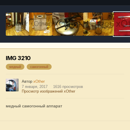
IMG 3210
медный
самогонный
Автор
xOther
7 января, 2017
1616 просмотров
Просмотр изображений xOther
медный самогонный аппарат