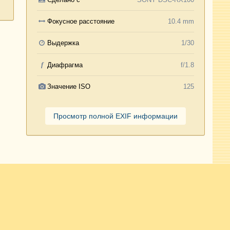
Фокусное расстояние
10.4 mm
Выдержка
1/30
f
Диафрагма
f/1.8
Значение ISO
125
Просмотр полной EXIF информации
Активность