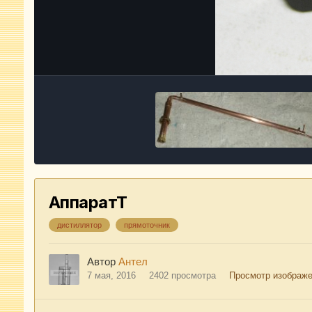
АппаратТ
дистиллятор
прямоточник
Автор
Антел
7 мая, 2016
2402 просмотра
Просмотр изображе