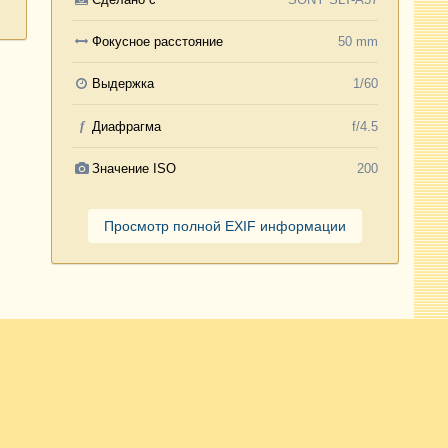
Фокусное расстояние
50 mm
Выдержка
1/60
f
Диафрагма
f/4.5
Значение ISO
200
Просмотр полной EXIF информации
Активность