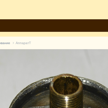
ование
АппаратТ