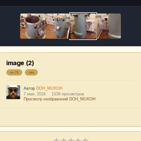
image (2)
вк-75
пвк
Автор
DOH_MUXOH
7 мая, 2016
1539 просмотров
Просмотр изображений DOH_MUXOH