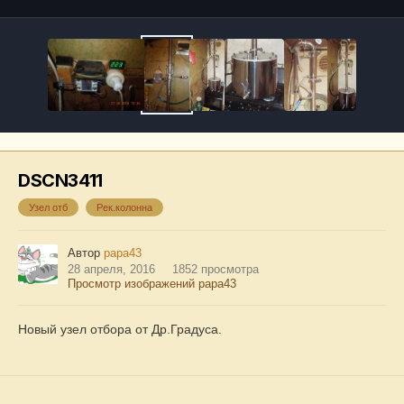
DSCN3411
Узел отб
Рек.колонна
Автор
papa43
28 апреля, 2016
1852 просмотра
Просмотр изображений papa43
Новый узел отбора от Др.Градуса.