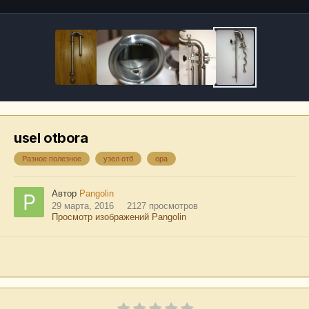
usel otbora
Разное полезное
узел отб
ора
Автор
Рangolin
29 марта, 2016
2127 просмотров
Просмотр изображений Рangolin