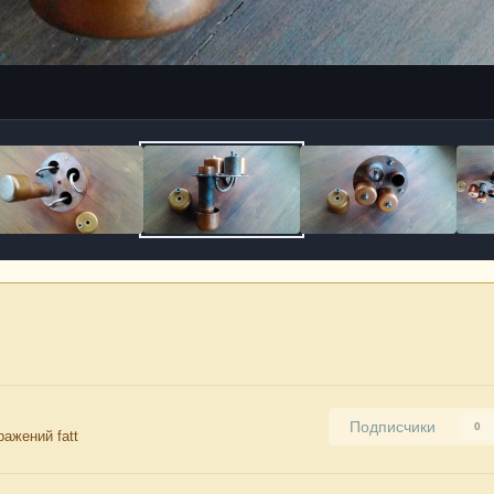
Подписчики
0
ажений fatt