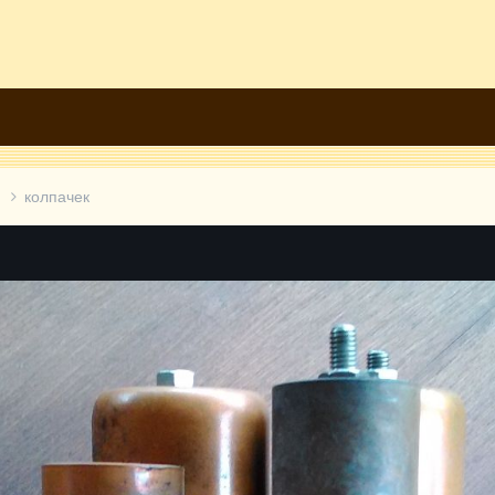
а
колпачек