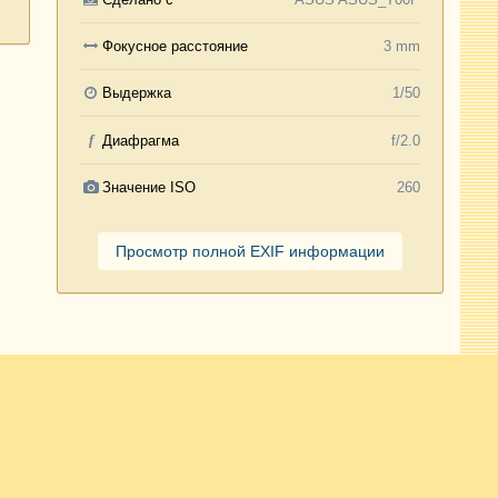
Фокусное расстояние
3 mm
Выдержка
1/50
f
Диафрагма
f/2.0
Значение ISO
260
Просмотр полной EXIF информации
Активность