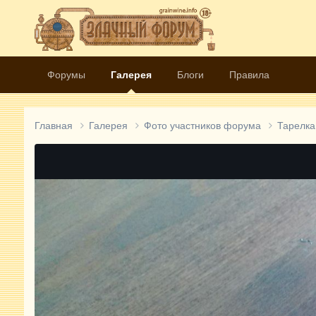
Форумы
Галерея
Блоги
Правила
Главная
Галерея
Фото участников форума
Тарелк