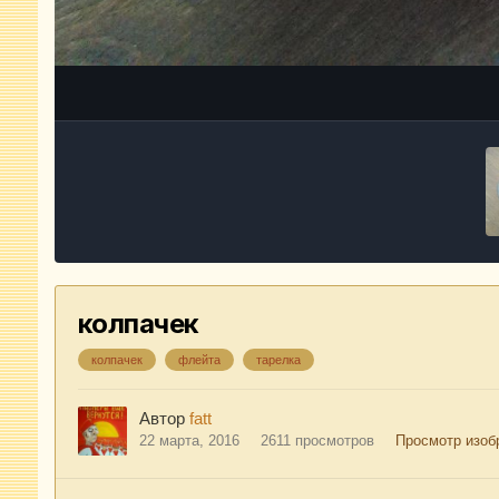
колпачек
колпачек
флейта
тарелка
Автор
fatt
22 марта, 2016
2611 просмотров
Просмотр изобр