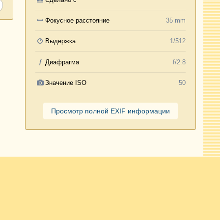
Фокусное расстояние
35 mm
Выдержка
1/512
f
Диафрагма
f/2.8
Значение ISO
50
Просмотр полной EXIF информации
Активность