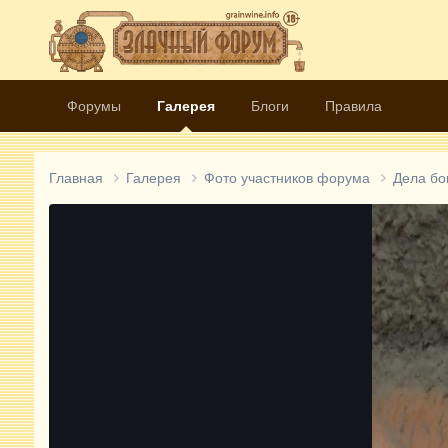
Форумы
Галерея
Блоги
Правила
Главная
Галерея
Фото участников форума
Дела б