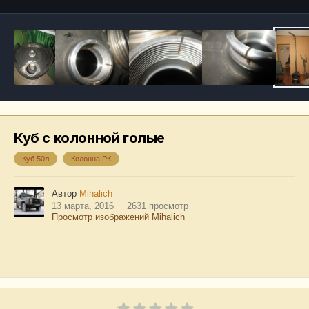
Куб с колонной голые
Куб 50л
Колонна РК
Автор
Mihalich
13 марта, 2016
2631 просмотр
Просмотр изображений Mihalich