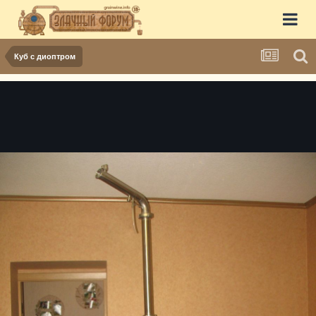
Куб с диоптром