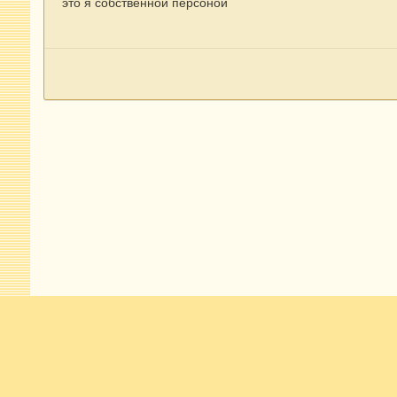
это я собственной персоной
Комментариев нет
Главная
Галерея
Фото участников форума
Вехи В.