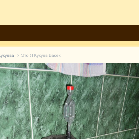
Кукуева
Это Я Кукуев Васёк