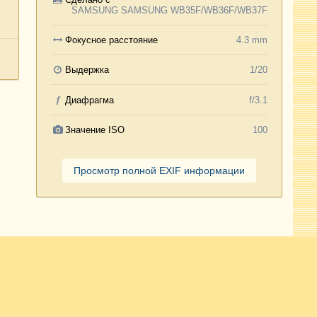
SAMSUNG SAMSUNG WB35F/WB36F/WB37F
Фокусное расстояние
4.3 mm
Выдержка
1/20
f
Диафрагма
f/3.1
Значение ISO
100
Просмотр полной EXIF информации
Активность