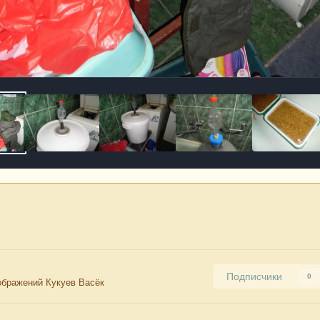
Подписчики
0
ображений Кукуев Васёк