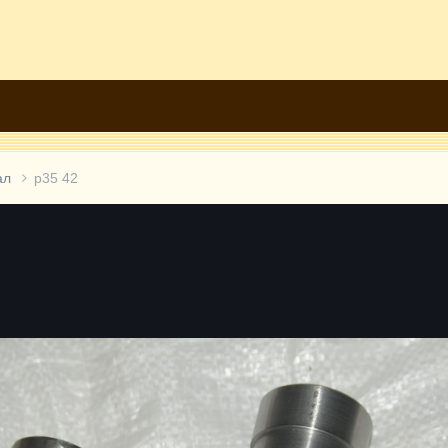
ал
р35 42