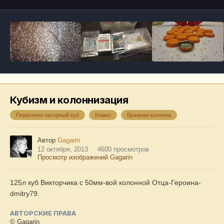
Кубизм и колоннизация
Перегонно-заторный куб
Кламп
Бражная колонна
Автор
Gagarin
12 октября, 2013
4600 просмотров
Просмотр изображений Gagarin
125л куб Викторчика с 50мм-вой колонной Отца-Героина-
dmitry79.
АВТОРСКИЕ ПРАВА
© Gagarin