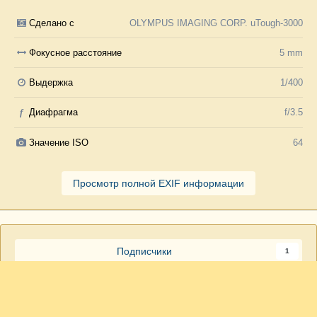
Сделано с
OLYMPUS IMAGING CORP. uTough-3000
Фокусное расстояние
5 mm
Выдержка
1/400
f
Диафрагма
f/3.5
Значение ISO
64
Просмотр полной EXIF информации
Подписчики
1
madmax
53